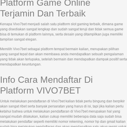
Platform Game Online
Terjamin Dan Terbaik
Kenapa Vivo7bet menjadi salah satu platform slot gaming terbaik, dimana game
yang disediakan sangat lengkap dan sudah sangat teruji dan tidak semua game
bisa di temukan di platform lainnya, serta desain yang ditampilkan juga memiliki
tampilan sangat elegan.
Memilih Vivo7bet sebagai platform tempat bermain kalian, merupakan pilihan
yang sangat tepat dan akan membawa anda mendapatkan sebuah pengalaman
yang tidak akan terlupaka, setelah bermain dan mendapatkan dampak positif serta
mendapatkan keuntungan.
Info Cara Mendaftar Di
Platform VIVO7BET
Untuk melakukan pendaftaran di Vivo7bet kalian tidak perlu bingung dan berpikir
akan sangat ribet serta banyak persaratan yang harus di isi, tapi jika kalian perlu
ketahui bahwa untuk melakukan pendaftaran di Vivo7bet merupakan hal yang
sangat mudah dilakukan, kalian cukup memiliki beberapa data saja sudah bisa
melakukan pendaftar seperti memiliki nomor rekening, nomor hp dan gmail kalian
sudah bisa melakukan pendaftaran dan akan mendapatkan satu akun resmi untuk