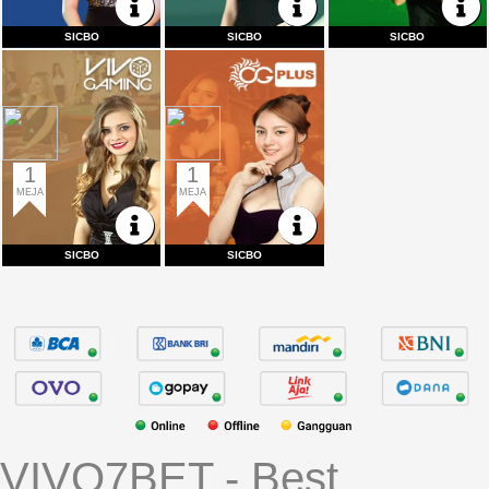
KEMBALI
KEMBALI
KEMBALI
SICBO
SICBO
SICBO
SICBO
SICBO
SICBO
Meja
Min
Max
Meja
Min
Max
Baccarat
1Rb
10Jt
Baccarat
5Rb
30Jt
Dragon Tiger
1Rb
10Jt
Roulette
1Rb
30Jt
Roulette
1Rb
10Jt
Blackjack
250Rb
30Jt
Wheel
1Rb
10Jt
Special Games
10Rb
30Jt
Special Games
1Rb
10Jt
1
1
DAFTAR
MASUK
DAFTAR
MASUK
MEJA
MEJA
KEMBALI
KEMBALI
SICBO
SICBO
SICBO
SICBO
VIVO7BET - Best