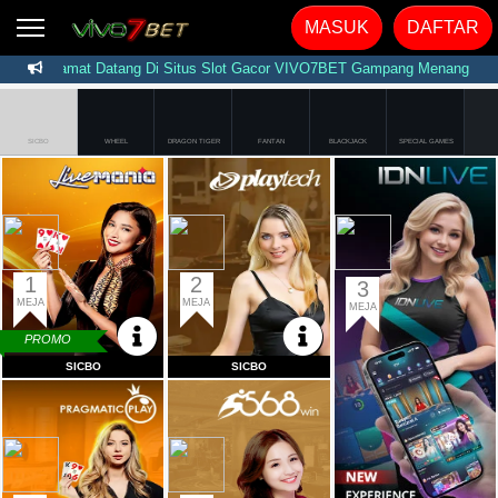
Beranda
MASUK
DAFTAR
Selamat Datang Di Situs Slot Gacor VIVO7BET Gampang Menang Terbai
Sports
BARU
PROMO
Live Casino
BARU
SICBO
WHEEL
DRAGON TIGER
FANTAN
BLACKJACK
SPECIAL GAMES
IDNPoker
BARU
Meja
Min
Max
Meja
Min
Max
Meja
Min
Max
Baccarat
5Rb
5Jt
Roulette
2Rb
20Jt
Baccarat
1Rb
5Jt
Roulette
1Rb
20Jt
Sicbo
2Rb
2Jt
Slots
PROMO
Dragon Tiger
1Rb
5Jt
Sicbo
2Rb
25Jt
Baccarat
1Rb
20Jt
Blackjack
10Rb
50Jt
Blackjack
10Rb
20Jt
Roulette
1Rb
5Jt
Wheel
1Rb
1Jt
Dragon Tiger
10Rb
1Jt
IDNLIVE
BARU
Dragon Tiger
5Rb
5Jt
Special Games
1Rb
10Jt
Sicbo
1Rb
5Jt
1
2
3
Special Games
1Rb
5Jt
Stream N Spin
DAFTAR
MASUK
DAFTAR
MASUK
MEJA
MEJA
MEJA
KEMBALI
KEMBALI
PROMO
Arcade
PROMO
SICBO
SICBO
SICBO
SICBO
Table Games
Meja
Min
Max
Meja
Min
Max
Baccarat
5Rb
5Jt
Baccarat
10Rb
5Jt
Roulette
1Rb
20Jt
Roulette
1Rb
25Jt
Lottery
BARU
PROMO
Sicbo
2Rb
25Jt
Sic Bo
1Rb
25Jt
Blackjack
10Rb
50Jt
Dragon Tiger
10Rb
10Jt
Wheel
1Rb
1Jt
Special Games
1Rb
2Jt
IDNRaffle
Dragon Tiger
5Rb
5Jt