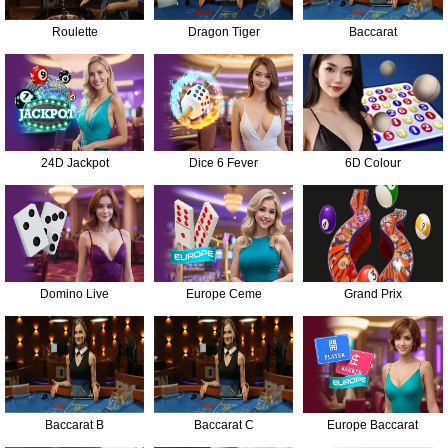
Roulette
Dragon Tiger
Baccarat
24D Jackpot
Dice 6 Fever
6D Colour
Domino Live
Europe Ceme
Grand Prix
Baccarat B
Baccarat C
Europe Baccarat