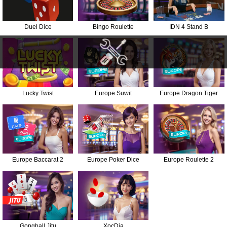
Duel Dice
Bingo Roulette
IDN 4 Stand B
Lucky Twist
Europe Suwit
Europe Dragon Tiger
Europe Baccarat 2
Europe Poker Dice
Europe Roulette 2
Gongball Jitu
XocDia