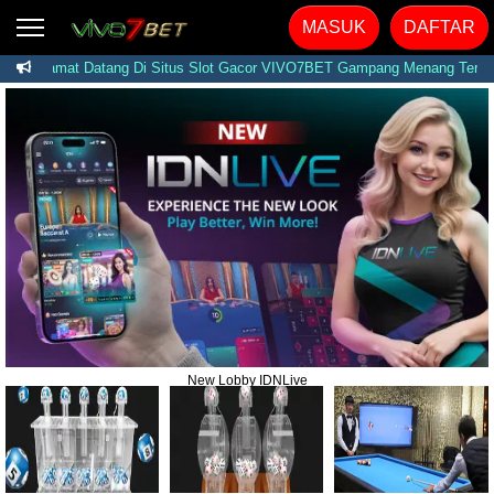
Beranda
MASUK
DAFTAR
Selamat Datang Di Situs Slot Gacor VIVO7BET Gampang Menang Terbaik 
Sports
BARU
PROMO
Live Casino
BARU
IDNPoker
BARU
Slots
PROMO
IDNLIVE
BARU
Stream N Spin
Arcade
PROMO
New Lobby IDNLive
Table Games
Lottery
BARU
PROMO
IDNRaffle