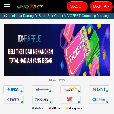
Beranda
MASUK
DAFTAR
Selamat Datang Di Situs Slot Gacor VIVO7BET Gampang Menang Terb
Sports
BARU
PROMO
Live Casino
BARU
IDNPoker
BARU
Slots
PROMO
IDNLIVE
BARU
Stream N Spin
Arcade
PROMO
PLAY NOW
Table Games
Lottery
BARU
PROMO
IDNRaffle