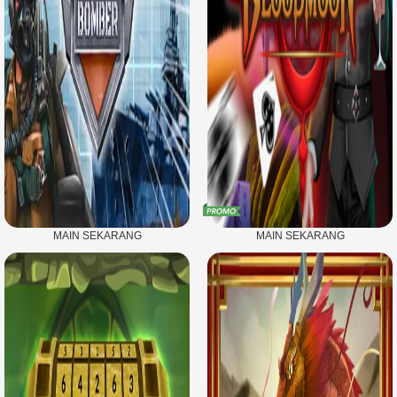
MAIN SEKARANG
MAIN SEKARANG