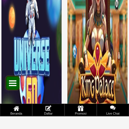
Beranda
Daftar
Promosi
Live Chat
MAIN SEKARANG
MAIN SEKARANG