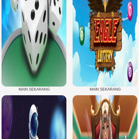
MAIN SEKARANG
MAIN SEKARANG