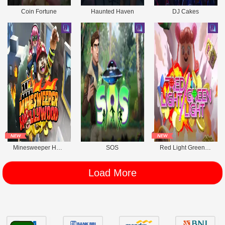
Coin Fortune
Haunted Haven
DJ Cakes
Minesweeper Hollywood
SOS
Red Light Green Light
Load More