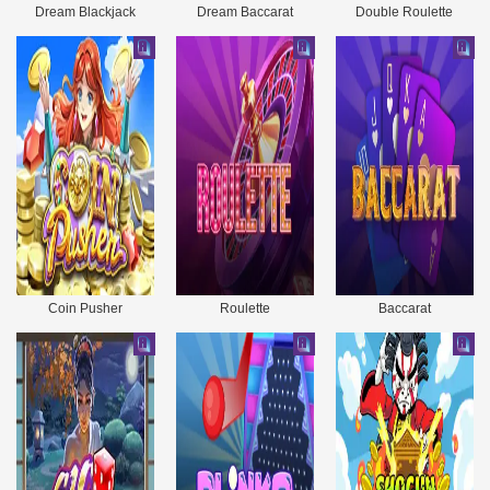
Dream Blackjack
Dream Baccarat
Double Roulette
Referral
Promosi
Hubungi Kami
Live Chat
Pengaduan Customer
Pilih Bahasa:
Coin Pusher
Roulette
Baccarat
MASUK
DAFTAR
&copy; VIVO7BET - Best Platform Slot Gaming
Terpopuler No 1 Di Indonesia. Hak Cipta Dilindungi.