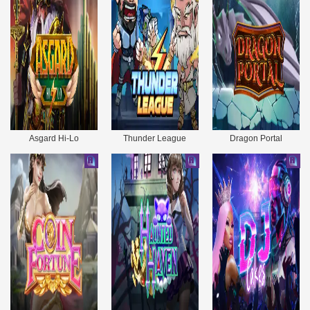
Asgard Hi-Lo
Thunder League
Dragon Portal