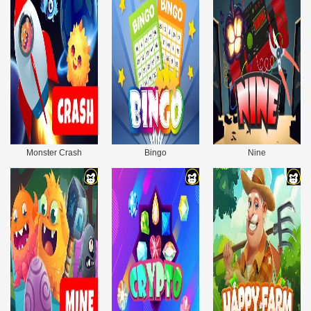
Monster Crash
Bingo
Nine