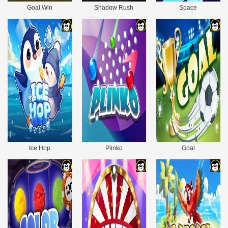
Goal Win
Shadow Rush
Space
Referral
Promosi
Hubungi Kami
Live Chat
Pengaduan Customer
Pilih Bahasa:
Ice Hop
Plinko
Goal
MASUK
DAFTAR
&copy; VIVO7BET - Best Platform Slot Gaming
Terpopuler No 1 Di Indonesia. Hak Cipta Dilindungi.