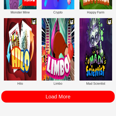
Monster Mine
Crypto
Happy Farm
Hilo
Limbo
Mad Scientist
Load More