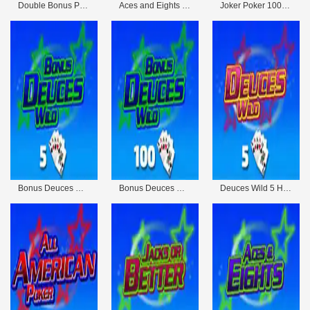
Double Bonus Poker 5 Hand
Aces and Eights 1 Hand
Joker Poker 100 Hand
Bonus Deuces Wild 5 Hand
Bonus Deuces Wild 100 Hand
Deuces Wild 5 Hand